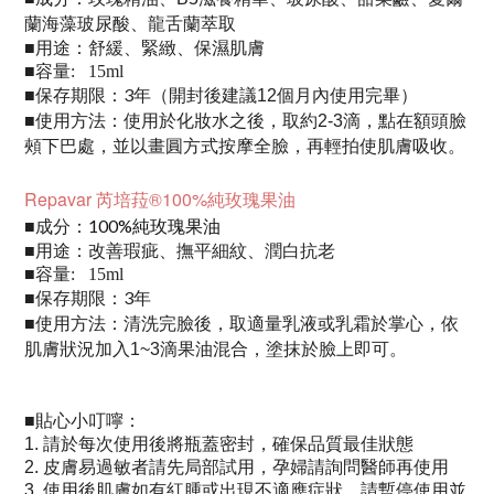
蘭海藻玻尿酸、龍舌蘭萃取
用途：
■
舒緩、緊緻、保濕肌膚
■容量: 15ml
保存期限：3年（
）
■
開封後建議12個月內使用完畢
使用方法：
■
使用於化妝水之後，取約2-3滴，點在額頭臉
頰下巴處，並以畫圓方式按摩全臉，再輕拍使肌膚吸收。
R
epavar 芮培菈®100%純玫瑰果油
成分：
100%純玫瑰果油
■
用途：改善瑕疵
撫平細紋
潤白抗老
■
、
、
■容量: 15ml
保存期限：3年
■
使用方法：
■
清洗完臉後，取適量乳液或乳霜於掌心，依
肌膚狀況加入1~3滴果油混合，塗抹於臉上即可。
貼心小叮嚀：
■
1.
請於每次使用後將瓶蓋密封，確保品質最佳狀態
2.
皮膚易過敏者請先局部試用，
孕婦請詢問醫師再使用
3.
使用後肌膚如有紅腫或出現不適應症狀，請暫停使用並