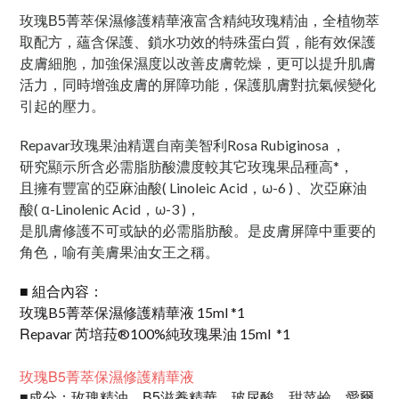
富含
玫瑰B5菁萃保濕修護精華液
精純玫瑰精油，全植物萃
取配方，蘊含保護、鎖水功效的特殊蛋白質，
能有效保護
皮膚細胞，加強保濕度以改善皮膚乾燥，更可以提升肌膚
活力，
同時增強皮膚的屏障功能，保護肌膚對抗氣候變化
引起的壓力。
Repavar玫瑰果油精選自南美智利Rosa Rubiginosa ，
研究顯示所含必需脂肪酸濃度較其它玫瑰果品種高*，
且擁有豐富的亞麻油酸( Linoleic Acid，ω-6 ) 、次亞麻油
酸( α-Linolenic Acid，ω-3 )，
是肌膚修護不可或缺的必需脂肪酸。是皮膚屏障中重要的
角色，喻有美膚果油女王之稱。
■
組合內容：
玫瑰B5菁萃保濕修護精華液
15ml
*1
R
epavar 芮培菈®100%純玫瑰果油 15ml *1
玫瑰B5菁萃保濕修護精華液
成分：
■
玫瑰精油、B5滋養精華、玻尿酸、甜菜鹼、愛爾