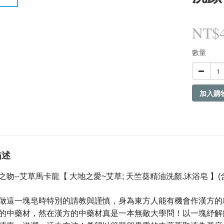
NT$
數量
加入購
描述
之吻--艾草馬卡龍
【 大地之愛~艾草; 天竺葵精油洗顏.沐浴皂 】(
做這一塊皂時特別的請教與謹慎，身為東方人能有機會作漢方的
的中藥材，然在漢方的中藥材真是一本無敵大學問！以一塊紓解