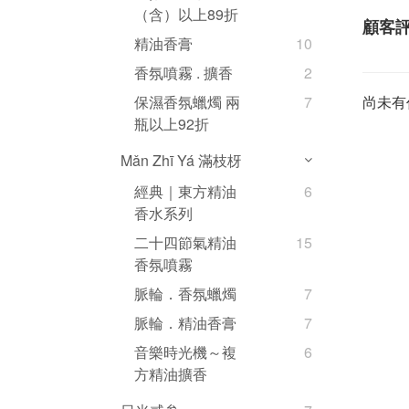
（含）以上89折
顧客
精油香膏
10
香氛噴霧 . 擴香
2
尚未有
保濕香氛蠟燭 兩
7
瓶以上92折
Mǎn Zhī Yá 滿枝枒
經典｜東方精油
6
香水系列
二十四節氣精油
15
香氛噴霧
脈輪．香氛蠟燭
7
脈輪．精油香膏
7
音樂時光機～複
6
方精油擴香