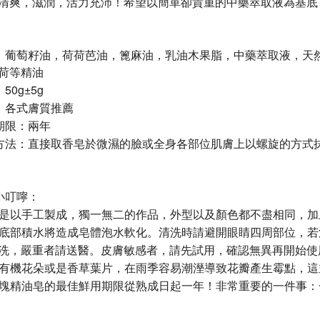
清爽，滋潤，活力充沛！希望以簡單卻貴重的中藥萃取液為基底
：
葡萄籽油，荷荷芭油，篦麻油，乳油木果脂，中藥萃取液，天
荷等精油
50g±5g
：各式膚質推薦
期限：兩年
方法：直接取香皂於微濕的臉或全身各部位肌膚上以螺旋的方式
小叮嚀：
是以手工製成，獨一無二的作品，外型以及顏色都不盡相同，加
底部積水將造成皂體泡水軟化。清洗時請避開眼睛四周部位，若
洗，嚴重者請送醫。皮膚敏感者，請先試用，確認無異再開始使
有機花朵或是香草葉片，在雨季容易潮溼導致花瓣產生霉點，這
塊精油皂的最佳鮮用期限從熟成日起一年！非常重要的一件事：