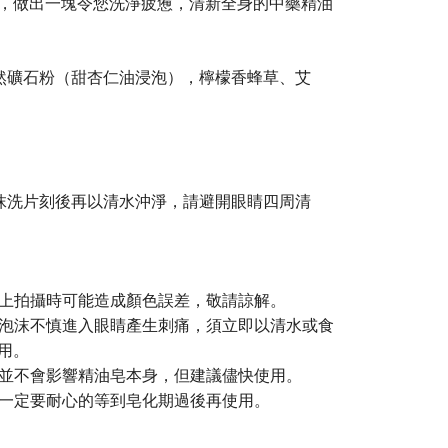
，做出一塊令您洗淨疲憊，清新全身的中藥精油
然礦石粉（甜杏仁油浸泡），檸檬香蜂草、艾
抹洗片刻後再以清水沖淨，請避開眼睛四周清
上拍攝時可能造成顏色誤差，敬請諒解。
泡沫不慎進入眼睛產生刺痛，須立即以清水或食
用。
並不會影響精油皂本身，但建議儘快使用。
一定要耐心的等到皂化期過後再使用。