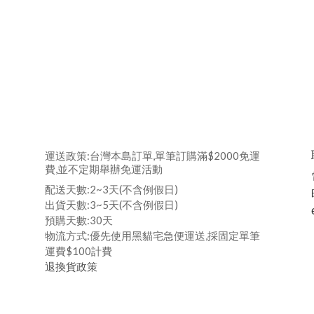
運送政策:台灣本島訂單,單筆訂購滿$2000免運
費,並不定期舉辦免運活動
配送天數:2~3天(不含例假日)
出貨天數:3~5天(不含例假日)
預購天數:30天
物流方式:優先使用黑貓宅急便運送,採固定單筆
運費$100計費
退換貨政策