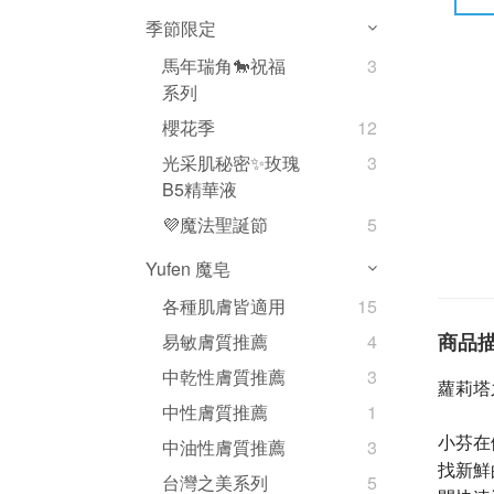
季節限定
馬年瑞角🐎祝福
3
系列
櫻花季
12
光采肌秘密✨玫瑰
3
B5精華液
💜魔法聖誕節
5
Yufen 魔皂
各種肌膚皆適用
15
商品
易敏膚質推薦
4
中乾性膚質推薦
3
蘿莉塔
中性膚質推薦
1
小芬在
中油性膚質推薦
3
找新鮮
台灣之美系列
5