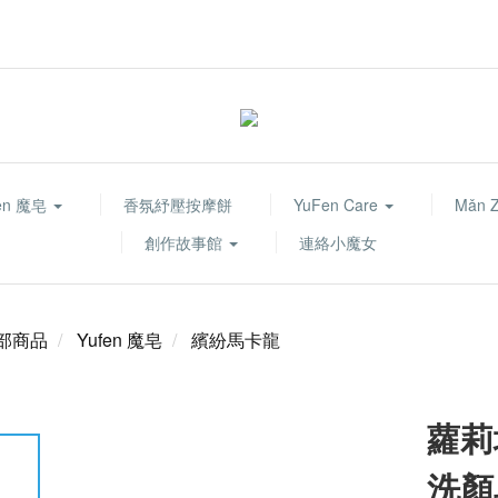
fen 魔皂
香氛紓壓按摩餅
YuFen Care
Mǎn 
創作故事館
連絡小魔女
部商品
Yufen 魔皂
繽紛馬卡龍
蘿莉
洗顏