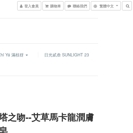
登入會員
購物車
聯絡我們
繁體中文
Zhī Yá 滿枝枒
日光貳叁 SUNLIGHT 23
塔之吻--艾草馬卡龍潤膚
皂