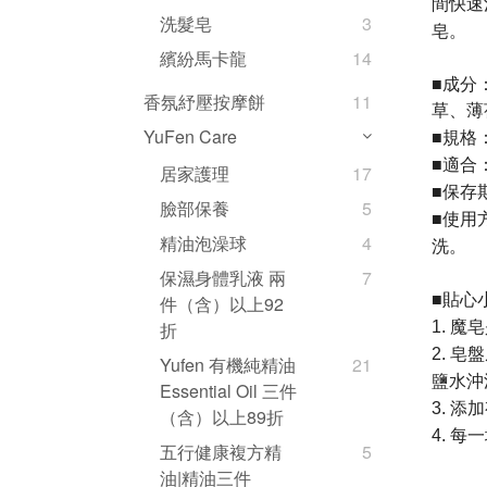
間快速
洗髮皂
3
皂。
繽紛馬卡龍
14
成分
■
香氛紓壓按摩餅
11
草、薄
規格：
YuFen Care
■
適合
■
居家護理
17
保存
■
臉部保養
5
使用
■
精油泡澡球
4
洗。
保濕身體乳液 兩
7
貼心
■
件（含）以上92
魔皂
1.
折
皂盤
2.
Yufen 有機純精油
21
鹽水沖
Essential Oil 三件
添加
3.
（含）以上89折
每一
4.
五行健康複方精
5
油|精油三件