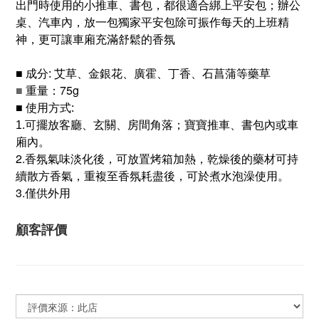
出門時使用的小推車、書包，都很適合綁上平安包；辦公
桌、汽車內，放一包獨家平安包除可振作每天的上班精
神，更可讓車廂充滿舒鬆的香氛
■
成分
艾草、金銀花、廣霍、丁香、石菖蒲等藥草
:
■
重量：75g
■
使用方式
:
擺放客廳、玄關、房間角落；寶寶推車、書包內或車
1.可
廂內。
2.香氛氣味淡化後，可放置烤箱加熱，乾燥後的藥材可持
續散方香氣，重複至香氛耗盡後，可於煮水泡澡使用。
3.僅供外用
顧客評價