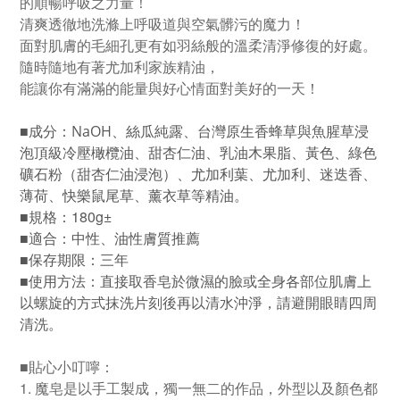
的順暢呼吸之力量！
清爽透徹地洗滌上呼吸道與空氣髒污的魔力！
面對肌膚的毛細孔更有如羽絲般的溫柔清淨修復的好處。
隨時隨地有著尤加利家族精油，
能讓你有滿滿的能量與好心情面對美好的一天！
■
成分：
NaOH、絲瓜純露、
台灣原生香蜂草與魚腥草浸
泡頂級冷壓橄欖油、甜杏仁油、乳油木果脂、黃色、綠色
礦石粉（甜杏仁油浸泡）、尤加利葉、
尤加利、迷迭香、
薄荷、快樂鼠尾草、薰衣草等精油。
■
規格：180g±
■
適合：
中性、油性膚質推薦
■
保存期限：三年
■
使用方法：直接取香皂於微濕的臉或全身各部位肌膚上
以螺旋的方式抹洗片刻後再以清水沖淨，請避開眼睛四周
清洗。
■貼心小叮嚀：
1. 魔皂是以手工製成，獨一無二的作品，外型以及顏色都