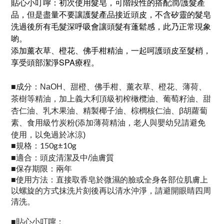
貼心小叮嚀：初次使用髮皂，可階段性的搭配潤/護髮產
品，但是盡量不要讓護髮產品接近頭皮，不含矽靈的髮皂
洗過後所有毛髮深呼吸會讓頭髮有蓬鬆感，此乃正常現象
喲。
添加薰衣草、橙花、佛手柑精油，一起呵護頭皮至髮梢，
享受頭部潔淨SPA療程。
成分：
■
NaOH、甜橙、佛手柑、薰衣草、橙花、薄荷、
茶樹等精油，加上義大利頂級初榨橄欖油、葡萄籽油、甜
杏仁油、乳木果油、精製椰子油、棕櫚核仁油、β胡蘿蔔
素、食用級竹炭粉(添加薄荷精油，老人與嬰幼兒請避免
使用，以免過於冰涼)
規格：150g±10g
■
適合：
■
頭皮清潔及中/油膚質
保存期限：兩年
■
使用方法：直接取香皂於微濕的臉或全身各部位肌膚上
■
以螺旋的方式抹洗片刻後再以清水沖淨，請避開眼睛四周
清洗。
貼心小叮嚀：
■