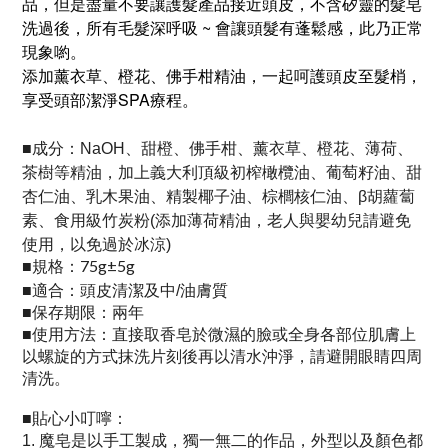
品，但是盡量不要讓護髮產品接近頭皮，不含矽靈的髮皂
洗過後，所有毛髮深呼吸 ~ 會讓頭髮有蓬鬆感，此乃正常
現象喲。
添加薰衣草、橙花、佛手柑精油，一起呵護頭皮至髮梢，
享受頭部潔淨SPA療程。
成分：
■
NaOH、甜橙、佛手柑、薰衣草、橙花、薄荷、
茶樹等精油，加上義大利頂級初榨橄欖油、葡萄籽油、甜
杏仁油、乳木果油、精製椰子油、棕櫚核仁油、β胡蘿蔔
素、食用級竹炭粉(添加薄荷精油，老人與嬰幼兒請避免
使用，以免過於冰涼)
規格：75g±5g
■
適合：
■
頭皮清潔及中/油膚質
保存期限：兩年
■
使用方法：直接取香皂於微濕的臉或全身各部位肌膚上
■
以螺旋的方式抹洗片刻後再以清水沖淨，請避開眼睛四周
清洗。
貼心小叮嚀：
■
魔皂是以手工製成，獨一無二的作品，外型以及顏色都
1.