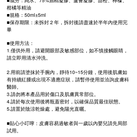
■
成分：
純水、75%酒精凝膠、蘆薈凝膠、甜橙、檸檬、
柑橘等精油
■
規格：50ml±5ml
■
保存期限：未拆封 2 年，拆封後請盡速於半年內使用完
畢
使用方法：
■
1.僅供外用，請避開眼部
及敏感部位
，如不慎接觸眼睛，
請立即用清水沖洗。
2.用前請塗抹於手腕內，靜待10~15分鐘，使用後肌膚如
有持續紅腫或出現不適應症狀，請暫停使用並洽詢皮膚科
醫師。
3.請勿將本產品用於傷口及肌膚異常部位。
4.請於每次使用後將瓶蓋密封，以確保品質最佳狀態。
5.請置於陰涼乾燥處，避免陽光直曬。
貼心小叮嚀：
皮膚容易過敏者與一歲以內嬰兒請先局部
■
試用。