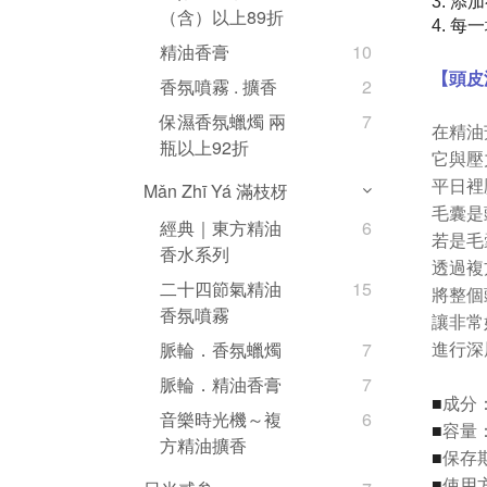
添加
3.
（含）以上89折
每一
4.
精油香膏
10
【頭皮
香氛噴霧 . 擴香
2
保濕香氛蠟燭 兩
7
在精油
瓶以上92折
它與壓
平日裡
Mǎn Zhī Yá 滿枝枒
毛囊是
經典｜東方精油
6
若是毛
香水系列
透過複
二十四節氣精油
15
將整個
香氛噴霧
讓非常
進行深
脈輪．香氛蠟燭
7
脈輪．精油香膏
7
成分
■
音樂時光機～複
6
容量：1
■
方精油擴香
保存
■
使用
■