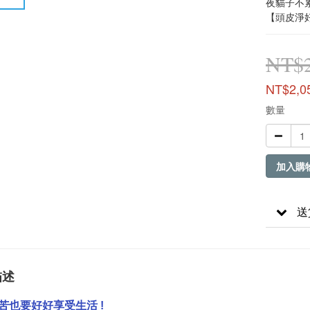
夜貓子不累
【頭皮淨好
NT$2
NT$2,0
數量
加入購
送
描述
苦也要好好享受生活 !