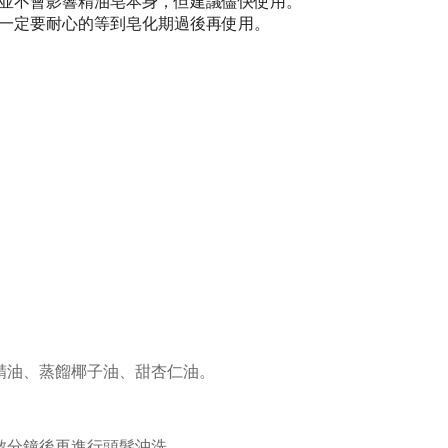
並不會影響精油皂本身，但建議儘快使用。
一定要耐心的等到皂化期過後再使用。
精油、蒸餾椰子油、甜杏仁油。
數分鐘後再進行頭髮沖洗。