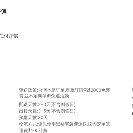
評價
任何評價
運送政策:台灣本島訂單,單筆訂購滿$2000免運
費,並不定期舉辦免運活動
配送天數:2~3天(不含例假日)
出貨天數:3~5天(不含例假日)
預購天數:30天
物流方式:優先使用黑貓宅急便運送,採固定單筆
運費$100計費