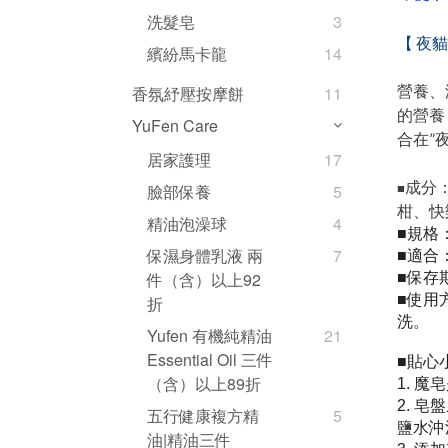
洗髮皂
3
【 夜
繽紛馬卡龍
14
營養、
香氛紓壓按摩餅
11
的營養
YuFen Care
合在”
居家護理
17
成分
■
臉部保養
5
柑、快
精油泡澡球
4
規格：
■
保濕身體乳液 兩
7
適合
■
保存
件（含）以上92
■
使用
■
折
洗。
Yufen 有機純精油
21
Essential Oil 三件
貼心
■
（含）以上89折
魔皂
1.
皂盤
2.
五行健康複方精
5
鹽水沖
油|精油三件