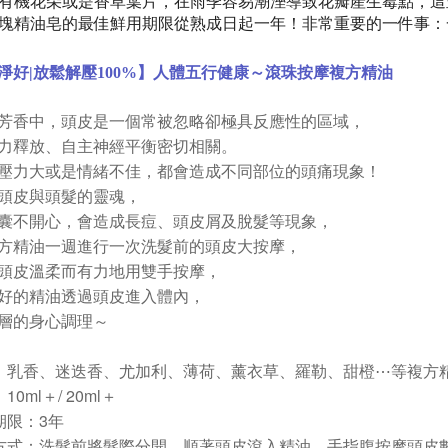
有機花朵或是香草葉片，在雨季容易潮溼導致花瓣產生霉點，這
塊精油皂的最佳鮮用期限從熟成日起一年！非常重要的一件事：
淨好|放鬆解壓100%】
人體五行健康～滾珠按摩複方精油
芳香中，頭皮是一個常被忽略卻極具反應性的區域，
力釋放、自主神經平衡密切相關。
壓力大或是情緒不佳，都會造成不同部位的頭痛現象！
頭皮與頭髮的靈魂，
囊不開心，
會造成長痘、頭皮屑及脫髮等現象，
方精油一週進行一次洗髮前的頭皮大按摩，
頭皮溫柔而有力地用雙手按摩，
好的精油透過頭皮進入體內，
層的身心調理～
：乳香、迷迭香、尤加利、薄荷、薰衣草、羅勒、甜橙⋯等複方
0ml＋/ 20ml
＋
期限：3年
方式：洗髮前將髮際分開，順著頭皮滾入精油、手指腹按摩頭皮