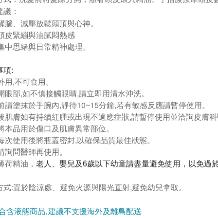
建議：
新醒腦、減壓放鬆頭頂與心神。
緩頭皮緊繃與油膩悶熱感
助集中思緒與日常精神處理
。
事項
:
供外用,不可食用。
避開眼部,如不慎接觸眼睛,請立即用清水沖洗。
用前請塗抹於手腕內,靜待10~15分鐘,若有敏感反應請暫停使用。
用後肌膚如有持續紅腫或出現不適應症狀,請暫停使用並洽詢皮膚
勿將本品用於傷口及肌膚異常部位。
於每次使用後將瓶蓋密封,以確保品質最佳狀態。
婦請詢問醫師再使用。
加薄荷精油，
老人、嬰兒及6歲以下幼童請盡量避免使用，以免過
方式:置於陰涼處、避免火源與陽光直射,避免幼兒拿取。
合含液態商品, 建議不支援海外及離島配送