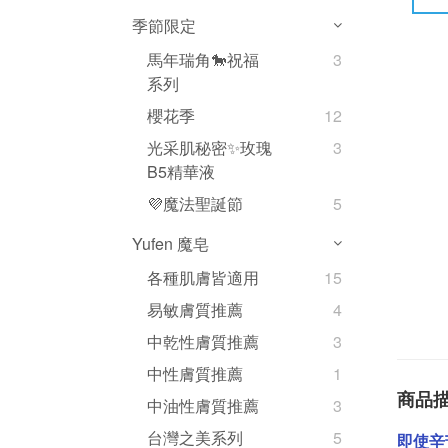
季節限定
馬年瑞角🐎祝福
3
系列
櫻花季
12
光采肌秘密✨玫瑰
3
B5精華液
💜魔法聖誕節
5
Yufen 魔皂
各種肌膚皆適用
15
易敏膚質推薦
4
中乾性膚質推薦
3
中性膚質推薦
1
商品
中油性膚質推薦
3
台灣之美系列
5
即使辛