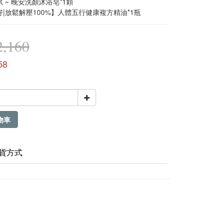
 ~ 晚安洗顏沐浴皂*1顆
|放鬆解壓100%】人體五行健康複方精油*1瓶
,160
58
物車
貨方式