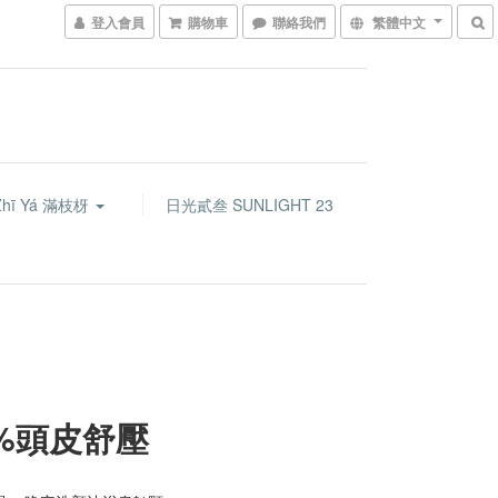
登入會員
購物車
聯絡我們
繁體中文
Zhī Yá 滿枝枒
日光貳叁 SUNLIGHT 23
0%頭皮舒壓