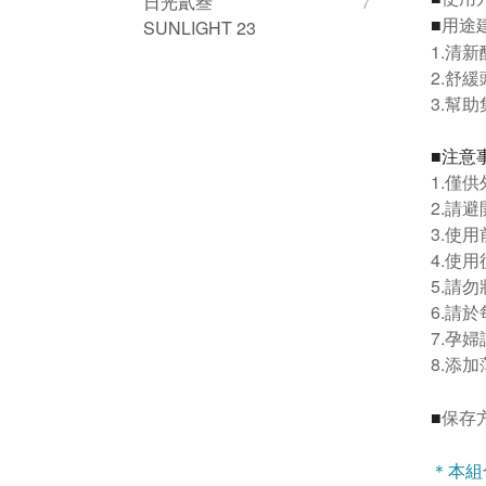
日光貳叁
7
用途
SUNLIGHT 23
■
1.清
2.舒
3.幫
■注意
1.僅
2.請
3.使
4.使
5.請
6.請
7.孕
8.添
保存
■
＊本組