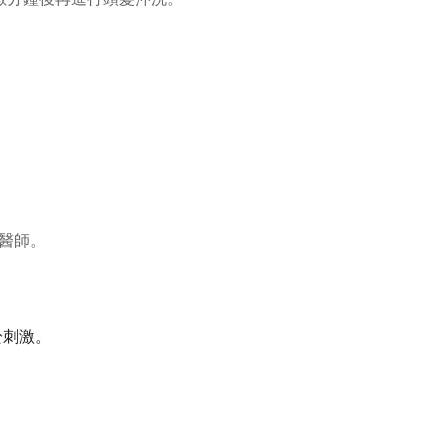
科醫師。
於刺激。