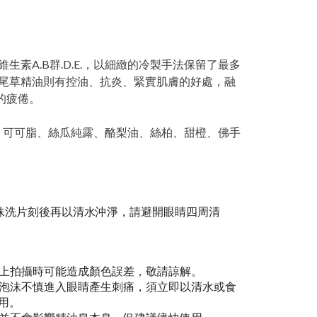
素A.B群.D.E.，以細緻的冷製手法保留了最多
尾草精油則有控油、抗炎、緊實肌膚的好處，融
的疲倦。
、可可脂、絲瓜純露、酪梨油、絲柏、甜橙、佛手
抹洗片刻後再以清水沖淨，請避開眼睛四周清
上拍攝時可能造成顏色誤差，敬請諒解。
泡沫不慎進入眼睛產生刺痛，須立即以清水或食
用。