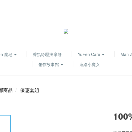
fen 魔皂
香氛紓壓按摩餅
YuFen Care
Mǎn 
創作故事館
連絡小魔女
部商品
優惠套組
10