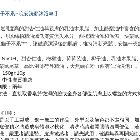
貓子不累~
晚安洗顏沐浴皂 】
滋潤度高的甜杏仁油與親膚的乳油木果脂，加上酪梨油中富含的維生
，再以絲柏精油減低膚質流失水分、甜橙精油溫和保濕、快樂鼠
夜貓子不累”中，讓徹底潔淨後的肌膚，維持清新亮麗，安撫一夜
：NaOH、甜杏仁油、橄欖油、荷荷芭油、椰子油、乳油木果脂
樂鼠尾草、高比例薄荷等精油 ，天然礦石粉（甜杏仁油浸泡）。
150g±10g
：
膚質推薦
中性
期限：兩年
方法：直接取香皂於微濕的臉或全身各部位肌膚上以螺旋的方式
小叮嚀：
是以手工製成，獨一無二的作品，外型以及顏色都不盡相同，加
底部積水將造成皂體泡水軟化。清洗時請避開眼睛四周部位，若
洗，嚴重者請送醫。皮膚敏感者，請先試用，確認無異再開始使