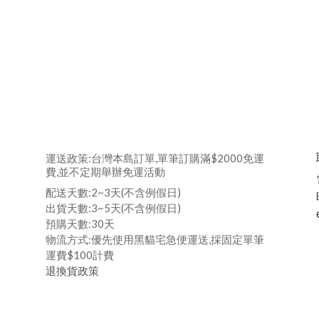
運送政策:台灣本島訂單,單筆訂購滿$2000免運
費,並不定期舉辦免運活動
配送天數:2~3天(不含例假日)
出貨天數:3~5天(不含例假日)
預購天數:30天
物流方式:優先使用黑貓宅急便運送,採固定單筆
運費$100計費
退換貨政策