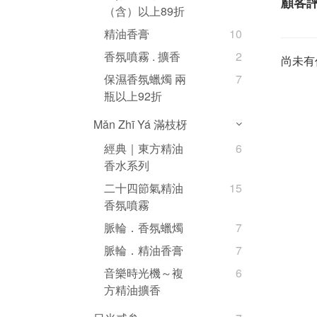
顧客
（含）以上89折
精油香膏
10
香氛噴霧 . 擴香
2
尚未有
保濕香氛蠟燭 兩
7
瓶以上92折
Mǎn Zhī Yá 滿枝枒
經典｜東方精油
6
香水系列
二十四節氣精油
15
香氛噴霧
脈輪．香氛蠟燭
7
脈輪．精油香膏
7
音樂時光機～複
6
方精油擴香