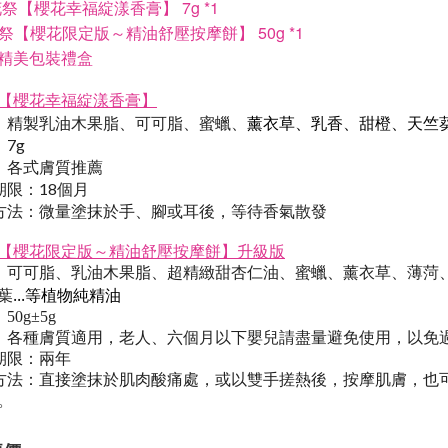
7g *
1
花祭
【
櫻花幸福綻漾香膏
】
50g
*1
祭
【櫻花限定版
～
精油舒壓按摩餅
】
精美包裝禮盒
【
】
櫻花幸福綻漾香膏
薰衣草、乳香、甜橙、天竺葵
：
精製乳油木果脂、可可脂、蜜蠟、
7g
：各式膚質推薦
期限：18個月
方法：
微量塗抹於手、腳或耳後，等待香氣散發
【櫻花限定版
～精油舒壓按摩餅
】升級版
：
可可脂、乳油木果脂、超精緻甜杏仁油、蜜蠟、薰衣草、薄菏
...等植物純精油
葉
50g±5g
：
各種膚質適用，老人、六個月以下嬰兒請盡量避免使用，以免
期限：兩年
方法：
直接塗抹於肌肉酸痛處，或以雙手搓熱後，按摩肌膚，也
。