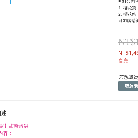
■ 組合內
1. 櫻花
2. 櫻花
可加購精
NT$1
NT$1,4
售完
若想購買
聯絡我
描述
綻】甜蜜漾組
內容：