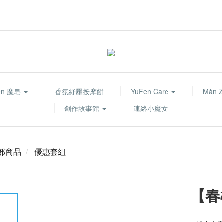
fen 魔皂
香氛紓壓按摩餅
YuFen Care
Mǎn 
創作故事館
連絡小魔女
部商品
優惠套組
【春