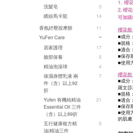
1.
櫻
洗髮皂
3
2.
櫻花
繽紛馬卡龍
14
可加購
香氛紓壓按摩餅
11
櫻花祭
成分
YuFen Care
■
規格：
■
居家護理
17
適合
■
保存
臉部保養
5
■
使用
■
精油泡澡球
4
櫻花祭
保濕身體乳液 兩
7
■
成分
件（含）以上92
羅文莎
折
■
規格：
Yufen 有機純精油
21
■
適合
Essential Oil 三件
■
保存
■
使用
（含）以上89折
的肌膚
五行健康複方精
5
油|精油三件