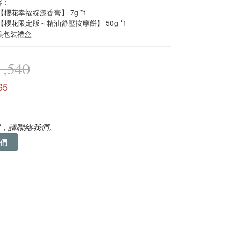
容：
祭【櫻花幸福綻漾香膏】 7g *1
祭【櫻花限定版～精油舒壓按摩餅】 50g *1
美包裝禮盒
,540
65
，請聯絡我們。
們