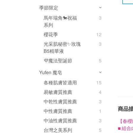
季節限定
馬年瑞角🐎祝福
3
系列
櫻花季
12
光采肌秘密✨玫瑰
3
B5精華液
💜魔法聖誕節
5
Yufen 魔皂
各種肌膚皆適用
15
易敏膚質推薦
4
中乾性膚質推薦
3
商品
中性膚質推薦
1
中油性膚質推薦
3
【春櫻
組合
■
台灣之美系列
5