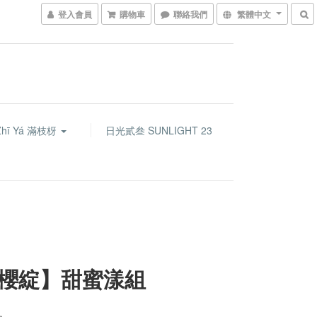
登入會員
購物車
聯絡我們
繁體中文
Zhī Yá 滿枝枒
日光貳叁 SUNLIGHT 23
櫻綻】甜蜜漾組